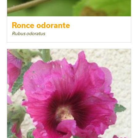
Ronce odorante
Rubus odoratus
Taille adulte
Floraison
Exposition
Feuillage
Rusticité
Type de sol