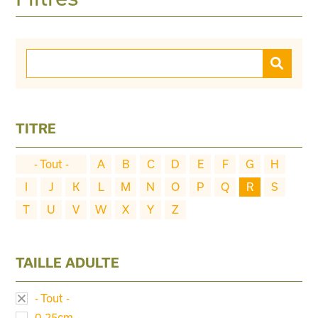
TITRE
- Tout -
A
B
C
D
E
F
G
H
I
J
K
L
M
N
O
P
Q
R
S
T
U
V
W
X
Y
Z
TAILLE ADULTE
- Tout -
0-25cm