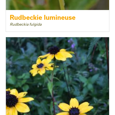
Rudbeckie lumineuse
Rudbeckia fulgida
Taille adulte
Floraison
Exposition
Feuillage
Rusticité
Type de sol