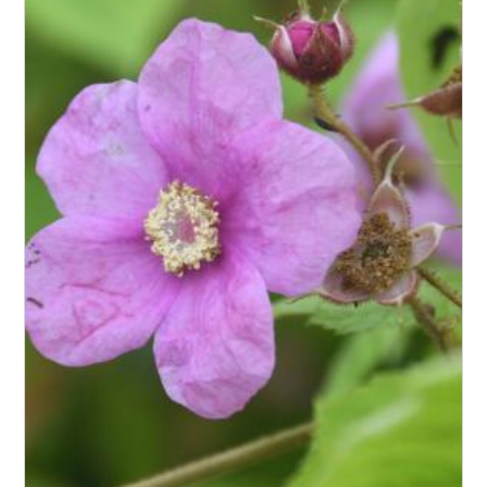
Floraison
Exposition
Feuillage
Rusticité
Type de sol