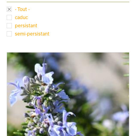
- Tout -
caduc
persistant
semi-persistant
Taille adulte
Floraison
Exposition
Feuillage
Rusticité
Type de sol