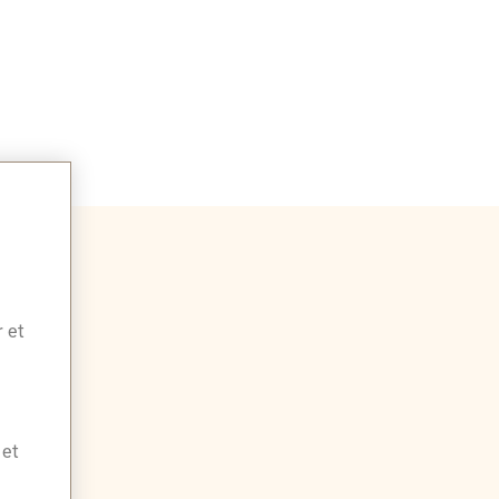
r et
 et