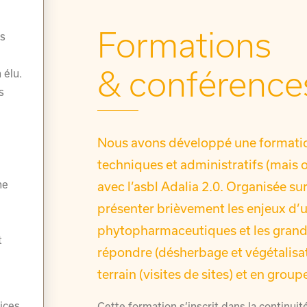
Formations
s
& conférence
 élu.
s
Nous avons développé une formatio
r
techniques et administratifs (mais o
ne
avec l’asbl Adalia 2.0. Organisée sur
présenter brièvement les enjeux d’
phytopharmaceutiques et les grande
t
répondre (désherbage et végétalisati
terrain (visites de sites) et en groupe
ices
Cette formation s’inscrit dans la continu