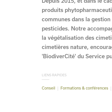
Depuis 2015, et dans le ca
produits phytopharmaceutiq
communes dans la gestion 
pesticides. Notre accomp
la végétalisation des cimet
cimetières nature, encourag
'BiodiverCité' du Service p
LIENS RAPIDES
Conseil
Formations
& conférences