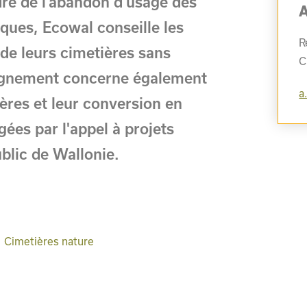
dre de l’abandon d’usage des
ues, Ecowal conseille les
R
de leurs cimetières sans
C
agnement concerne également
a
ières et leur conversion en
ées par l'appel à projets
ublic de Wallonie.
Cimetières nature