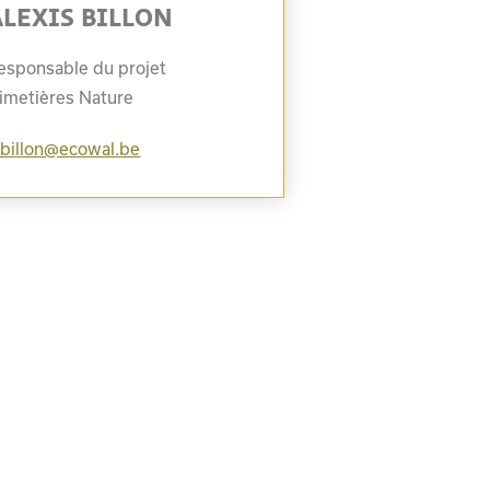
ALEXIS BILLON
esponsable du projet
imetières Nature
.billon@ecowal.be