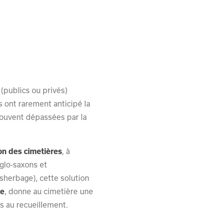
publics ou privés)
s ont rarement anticipé la
 souvent dépassées par la
on des cimetières
, à
nglo-saxons et
ésherbage), cette solution
ue
, donne au cimetière une
es au recueillement.