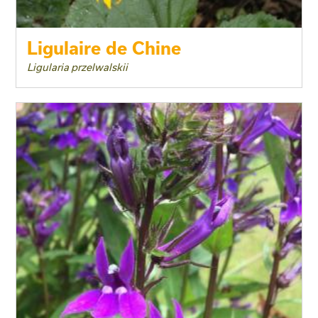
Ligulaire de Chine
Ligularia przelwalskii
Taille adulte
Floraison
Exposition
Feuillage
Rusticité
Type de sol