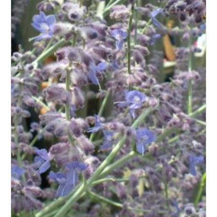
Floraison
Exposition
Feuillage
Rusticité
Type de sol