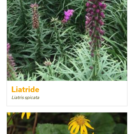
Liatride
Liatris spicata
Taille adulte
Floraison