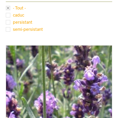
- Tout -
caduc
persistant
semi-persistant
Taille adulte
Floraison
Exposition
Feuillage
Rusticité
Type de sol