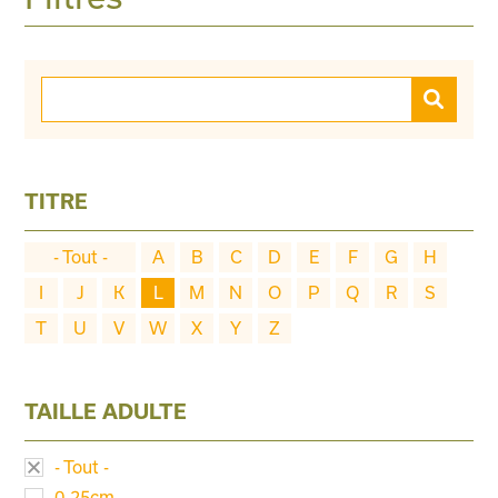
TITRE
- Tout -
A
B
C
D
E
F
G
H
I
J
K
L
M
N
O
P
Q
R
S
T
U
V
W
X
Y
Z
TAILLE ADULTE
- Tout -
0-25cm