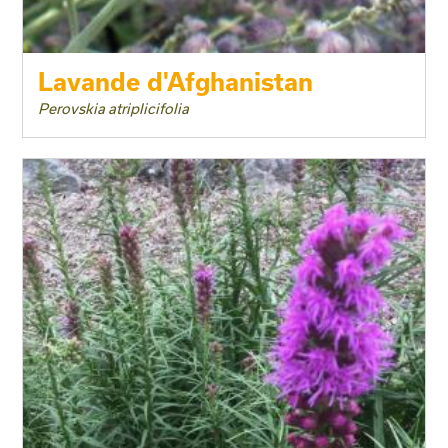
Lavande d'Afghanistan
Perovskia atriplicifolia
Taille adulte
Floraison
Exposition
Feuillage
Rusticité
Type de sol