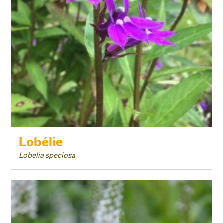
Lobélie
Lobelia speciosa
Taille adulte
Floraison