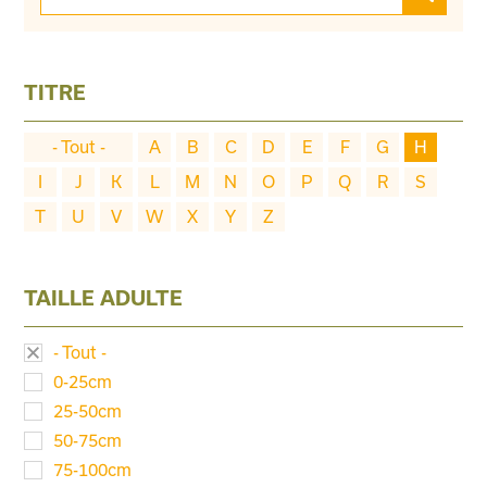
TITRE
- Tout -
A
B
C
D
E
F
G
H
I
J
K
L
M
N
O
P
Q
R
S
T
U
V
W
X
Y
Z
TAILLE ADULTE
- Tout -
0-25cm
25-50cm
50-75cm
75-100cm