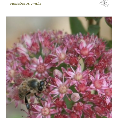
Helleborus viridis
Taille adulte
Floraison
Exposition
Feuillage
Rusticité
Type de sol