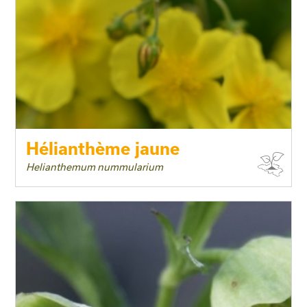
Hélianthème jaune
Helianthemum nummularium
Taille adulte
Floraison
Exposition
Feuillage
Rusticité