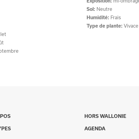
Exposition:
mi-ombragé
Sol:
Neutre
Humidité:
Frais
Type de plante:
Vivace
llet
ût
ptembre
OPOS
HORS WALLONIE
YPES
AGENDA