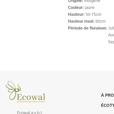
Origine:
Indigène
Couleur:
jaune
Hauteur:
50-75cm
Hauteur maxi:
60cm
Période de floraison:
Jui
Ao
Se
À PR
ÉCOT
Ecowal a.s.b.l.