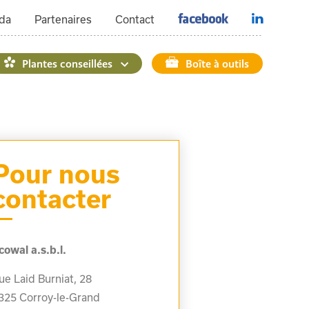
da
Partenaires
Contact
Plantes conseillées
Boîte à outils
Pour nous
contacter
cowal a.s.b.l.
ue Laid Burniat, 28
325
Corroy-le-Grand