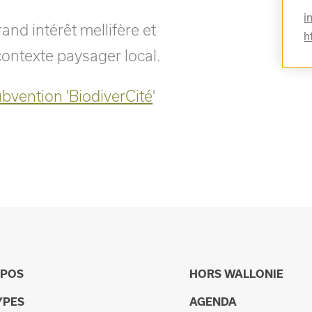
i
and intérêt mellifère et
h
contexte paysager local.
bvention 'BiodiverCité
'
OPOS
HORS WALLONIE
YPES
AGENDA